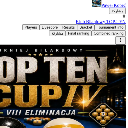
Kl
Players
Livescore
Results
B
مشاركة
Final ra