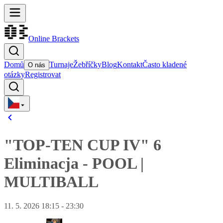
Online Brackets
Domů
Turnaje
Žebříčky
Blog
Kontakt
Často kladené
O nás
otázky
Registrovat
"TOP-TEN CUP IV" 6
Eliminacja
-
POOL
|
MULTIBALL
11. 5. 2026 18:15 - 23:30