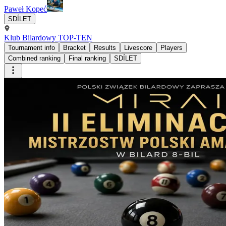
Paweł Kopeć
SDÍLET
Klub Bilardowy TOP-TEN
Tournament info
Bracket
Results
Livescore
Players
Combined ranking
Final ranking
SDÍLET