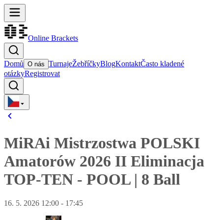
Online Brackets
Domů
Turnaje
Žebříčky
Blog
Kontakt
Často kladené
O nás
otázky
Registrovat
MiRAi Mistrzostwa POLSKI
Amatorów 2026 II Eliminacja
TOP-TEN
-
POOL
|
8 Ball
16. 5. 2026 12:00 - 17:45