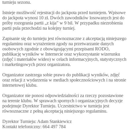
turnieju sezonu.
Istnieje możliwość rejestracji do jackpota przed turniejem. Wpisowe
do jackpota wynosi 10 zł. Dwóch zawodników losowanych jest do
próby rozegrania partii „z kija” w 9 bil. W przypadku niezrobienia
partii pula przechodzi na kolejny turniej.
Zapisanie się do turnieju jest równoznaczne z akceptacją niniejszego
regulaminu oraz wyrażeniem zgody na przetwarzanie danych
osobowych zgodnie z obowiązującymi przepisami RODO,
publikację wyników w Internecie oraz wykorzystanie wizerunku
(zdjęć i materiałów wideo) w celach informacyjnych, statystycznych
i marketingowych przez organizatora.
Organizator zastrzega sobie prawo do publikacji wyników, zdjęć
oraz relacji z wydarzenia w mediach społecznościowych i na stronie
internetowej klubu.
Organizator nie ponosi odpowiedzialności za rzeczy pozostawione
na terenie klubu. W sprawach spornych i organizacyjnych decyzje
podejmuje Dyrektor Turnieju. Uczestnictwo w turnieju jest
równoznaczne z pełną akceptacją niniejszego regulaminu.
Dyrektor Turnieju: Adam Stankiewicz
Kontakt telefoniczny: 664 497 784