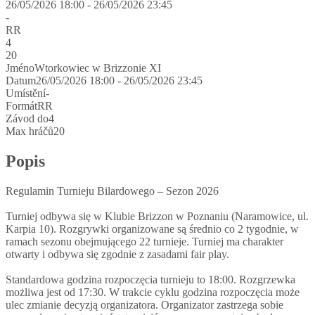
26/05/2026 18:00 - 26/05/2026 23:45
-
RR
4
20
Jméno
Wtorkowiec w Brizzonie XI
Datum
26/05/2026 18:00 - 26/05/2026 23:45
Umístění
-
Formát
RR
Závod do
4
Max hráčů
20
Popis
Regulamin Turnieju Bilardowego – Sezon 2026
Turniej odbywa się w Klubie Brizzon w Poznaniu (Naramowice, ul.
Karpia 10). Rozgrywki organizowane są średnio co 2 tygodnie, w
ramach sezonu obejmującego 22 turnieje. Turniej ma charakter
otwarty i odbywa się zgodnie z zasadami fair play.
Standardowa godzina rozpoczęcia turnieju to 18:00. Rozgrzewka
możliwa jest od 17:30. W trakcie cyklu godzina rozpoczęcia może
ulec zmianie decyzją organizatora. Organizator zastrzega sobie