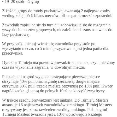
• 19–20 osób – 5 grup
Z każdej grupy do rundy pucharowej awansują 2 najlepsze osoby
według kolejności: bilans meczów, bilans partii, mecz bezpośredni.
Zawodnik zapisując się do turnieju zobowiązuje się do rozegrania
wszystkich meczów grupowych, niezależnie od szans na awans do
fazy pucharowej.
W przypadku niepojawienia się zawodnika przy stole po
wyczytaniu meczu, co 5 minut przyznawana jest jedna partia dla
przeciwnika.
Dyrektor Turnieju ma prawo wprowadzić shot clock, czyli mierzony
czas na wykonanie zagrania, w dowolnym meczu.
Podział puli nagród wygląda następująco: pierwsze miejsce
otrzymuje 40% puli oraz nagrodę rzeczową, drugie miejsce
otrzymuje 30% puli, trzecie miejsca otrzymują po 15% puli. Kwoty
nagród zaokrąglane są do pełnych 10 zł na korzyść zwycięzcy.
W trakcie sezonu prowadzony jest ranking. Do Turnieju Masters
awansuje 16 najlepszych zawodników z rankingu. Turniej Masters
rozgrywany jest z rozstawieniem według rankingu. Pula nagród
Turnieju Masters tworzona jest z 10% wpisowego z każdego