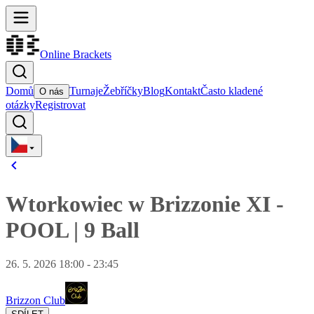
Online Brackets
Domů
Turnaje
Žebříčky
Blog
Kontakt
Často kladené
O nás
otázky
Registrovat
Wtorkowiec w Brizzonie XI
-
POOL
|
9 Ball
26. 5. 2026 18:00 - 23:45
Brizzon Club