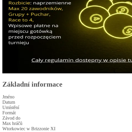
Základní informace
Jméno
Datum
Umístění
Formát
Závod do
Max hráčů
Wtorkowiec w Brizzonie XI