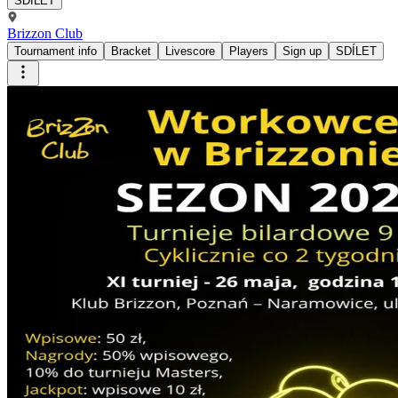
SDÍLET
Brizzon Club
Tournament info
Bracket
Livescore
Players
Sign up
SDÍLET