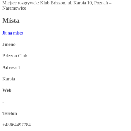
Miejsce rozgrywek: Klub Brizzon, ul. Karpia 10, Poznań –
Naramowice
Místa
Jít na místo
Jméno
Brizzon Club
Adresa 1
Karpia
Web
-
Telefon
+48664497784