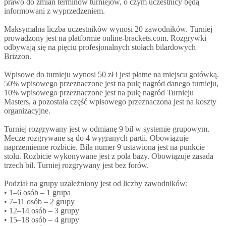
prawo do zmian terminów turniejów, o czym uczestnicy będą
informowani z wyprzedzeniem.
Maksymalna liczba uczestników wynosi 20 zawodników. Turniej
prowadzony jest na platformie online-brackets.com. Rozgrywki
odbywają się na pięciu profesjonalnych stołach bilardowych
Brizzon.
Wpisowe do turnieju wynosi 50 zł i jest płatne na miejscu gotówką.
50% wpisowego przeznaczone jest na pulę nagród danego turnieju,
10% wpisowego przeznaczone jest na pulę nagród Turnieju
Masters, a pozostała część wpisowego przeznaczona jest na koszty
organizacyjne.
Turniej rozgrywany jest w odmianę 9 bil w systemie grupowym.
Mecze rozgrywane są do 4 wygranych partii. Obowiązuje
naprzemienne rozbicie. Bila numer 9 ustawiona jest na punkcie
stołu. Rozbicie wykonywane jest z pola bazy. Obowiązuje zasada
trzech bil. Turniej rozgrywany jest bez forów.
Podział na grupy uzależniony jest od liczby zawodników:
• 1–6 osób – 1 grupa
• 7–11 osób – 2 grupy
• 12–14 osób – 3 grupy
• 15–18 osób – 4 grupy