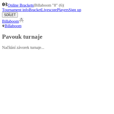
Online Brackets
|
Billaboom "8" (6)
|
Tournament info
Bracket
Livescore
Players
Sign up
SDÍLET
Billaboom
Billaboom
Pavouk turnaje
Načítání závorek turnaje...