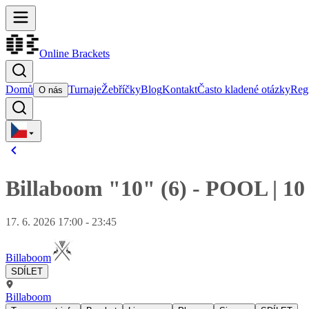
Online Brackets
Domů
Turnaje
Žebříčky
Blog
Kontakt
Často kladené otázky
Regi
O nás
Billaboom "10" (6)
-
POOL
|
10
17. 6. 2026 17:00 - 23:45
Billaboom
SDÍLET
Billaboom