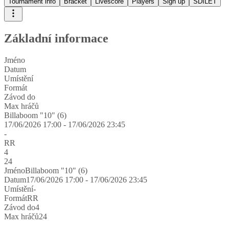
Tournament info
Bracket
Livescore
Players
Sign up
SDÍLET
Základní informace
Jméno
Datum
Umístění
Formát
Závod do
Max hráčů
Billaboom "10" (6)
17/06/2026 17:00 - 17/06/2026 23:45
-
RR
4
24
Jméno
Billaboom "10" (6)
Datum
17/06/2026 17:00 - 17/06/2026 23:45
Umístění
-
Formát
RR
Závod do
4
Max hráčů
24