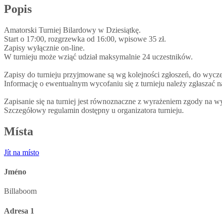
Popis
Amatorski Turniej Bilardowy w Dziesiątkę.
Start o 17:00, rozgrzewka od 16:00, wpisowe 35 zł.
Zapisy wyłącznie on-line.
W turnieju może wziąć udział maksymalnie 24 uczestników.
Zapisy do turnieju przyjmowane są wg kolejności zgłoszeń, do wyczerp
Informację o ewentualnym wycofaniu się z turnieju należy zgłaszać n
Zapisanie się na turniej jest równoznaczne z wyrażeniem zgody na w
Szczegółowy regulamin dostępny u organizatora turnieju.
Místa
Jít na místo
Jméno
Billaboom
Adresa 1