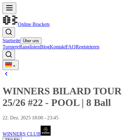
Online Brackets
Startseite
Über uns
Turniere
Ranglisten
Blog
Kontakt
FAQ
Registrieren
WINNERS BILARD TOUR
25/26 #22
-
POOL
|
8 Ball
22. Dez. 2025 18:00 - 23:45
WINNERS CLUB