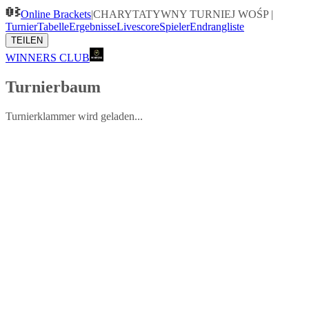
Online Brackets
|
CHARYTATYWNY TURNIEJ WOŚP
|
Turnier
Tabelle
Ergebnisse
Livescore
Spieler
Endrangliste
TEILEN
WINNERS CLUB
Turnierbaum
Turnierklammer wird geladen...