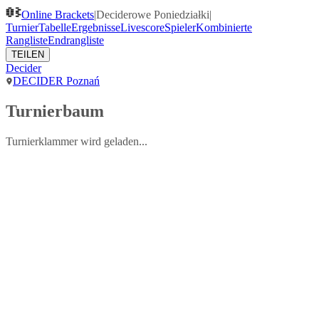
Online Brackets
|
Deciderowe Poniedziałki
|
Turnier
Tabelle
Ergebnisse
Livescore
Spieler
Kombinierte
Rangliste
Endrangliste
TEILEN
Decider
DECIDER Poznań
Turnierbaum
Turnierklammer wird geladen...