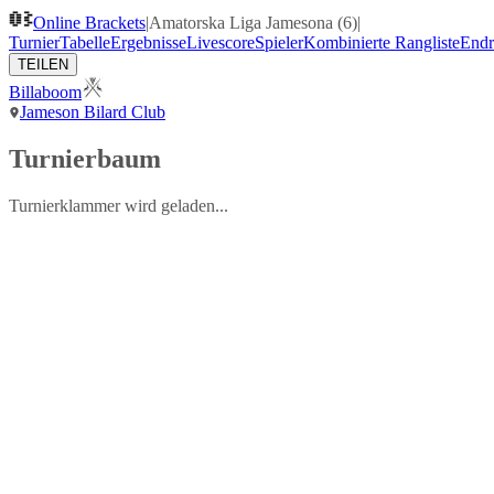
Online Brackets
|
Amatorska Liga Jamesona (6)
|
Turnier
Tabelle
Ergebnisse
Livescore
Spieler
Kombinierte Rangliste
Endr
TEILEN
Billaboom
Jameson Bilard Club
Turnierbaum
Turnierklammer wird geladen...