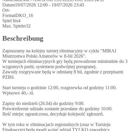
Datum
19/07/2026 12:00 - 19/07/2026 23:45
Ort
-
Format
DKO_16
Spiel bis
4
Max. Spieler
32
Beschreibung
Zapraszamy na kolejny turniej eliminacyjny w cyklu "MIRAI
Mistrzostwa Polski Amatorów w 8-bil 2026".
W turniejach eliminacyjnych gry będą prowadzone minimalnie do 3
wygranych partii, systemem podwójnej przegranej.
Zawody rozgrywane będą w odmianę 8 bil, zgodnie z przepisami
PZBil.
Start turnieju o godzinie 12:00, rozgrzewka od godziny 11:00.
Wpisowe 40,- zł.
Zapisy do niedzieli (26.04) do godziny 9:00.
Potwierdzenie udziału zostanie przesłane do godziny 10:00.
Ilość miejsc ograniczona, decyduje kolejność zgłoszeń.
W tym roku w eliminacjach regionalnych (oraz w Turnieju
Finałowym) będą mogli wziąć udział TYLKO zawodnicy