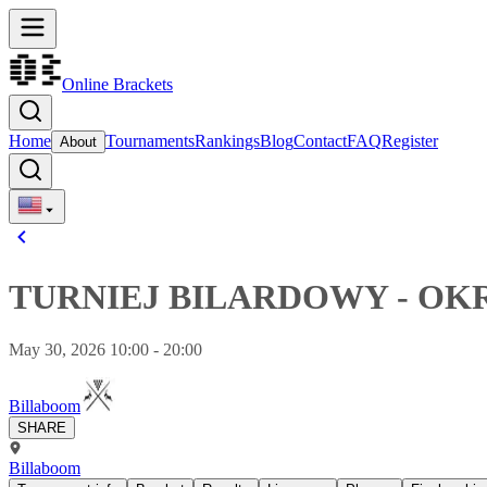
Online Brackets
Home
Tournaments
Rankings
Blog
Contact
FAQ
Register
About
TURNIEJ BILARDOWY - OKRĘG 
May 30, 2026 10:00 - 20:00
Billaboom
SHARE
Billaboom