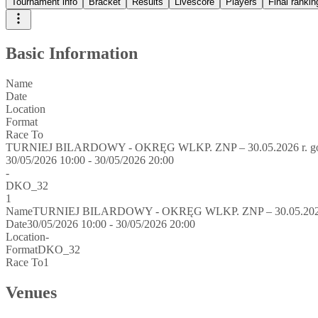
Tournament info
Bracket
Results
Livescore
Players
Final rankin
Basic Information
Name
Date
Location
Format
Race To
TURNIEJ BILARDOWY - OKRĘG WLKP. ZNP – 30.05.2026 r. god
30/05/2026 10:00 - 30/05/2026 20:00
-
DKO_32
1
Name
TURNIEJ BILARDOWY - OKRĘG WLKP. ZNP – 30.05.2026 r
Date
30/05/2026 10:00 - 30/05/2026 20:00
Location
-
Format
DKO_32
Race To
1
Venues