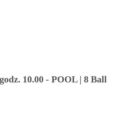
odz. 10.00
-
POOL
|
8 Ball