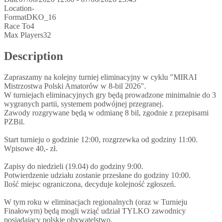
Location
-
Format
DKO_16
Race To
4
Max Players
32
Description
Zapraszamy na kolejny turniej eliminacyjny w cyklu "MIRAI
Mistrzostwa Polski Amatorów w 8-bil 2026".
W turniejach eliminacyjnych gry będą prowadzone minimalnie do 3
wygranych partii, systemem podwójnej przegranej.
Zawody rozgrywane będą w odmianę 8 bil, zgodnie z przepisami
PZBil.
Start turnieju o godzinie 12:00, rozgrzewka od godziny 11:00.
Wpisowe 40,- zł.
Zapisy do niedzieli (19.04) do godziny 9:00.
Potwierdzenie udziału zostanie przesłane do godziny 10:00.
Ilość miejsc ograniczona, decyduje kolejność zgłoszeń.
W tym roku w eliminacjach regionalnych (oraz w Turnieju
Finałowym) będą mogli wziąć udział TYLKO zawodnicy
posiadający polskie obywatelstwo.