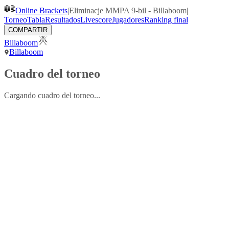
Online Brackets
|
Eliminacje MMPA 9-bil - Billaboom
|
Torneo
Tabla
Resultados
Livescore
Jugadores
Ranking final
COMPARTIR
Billaboom
Billaboom
Cuadro del torneo
Cargando cuadro del torneo...