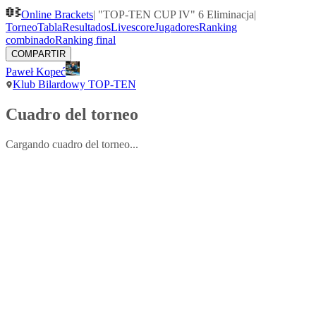
Online Brackets
|
"TOP-TEN CUP IV" 6 Eliminacja
|
Torneo
Tabla
Resultados
Livescore
Jugadores
Ranking
combinado
Ranking final
COMPARTIR
Paweł Kopeć
Klub Bilardowy TOP-TEN
Cuadro del torneo
Cargando cuadro del torneo...