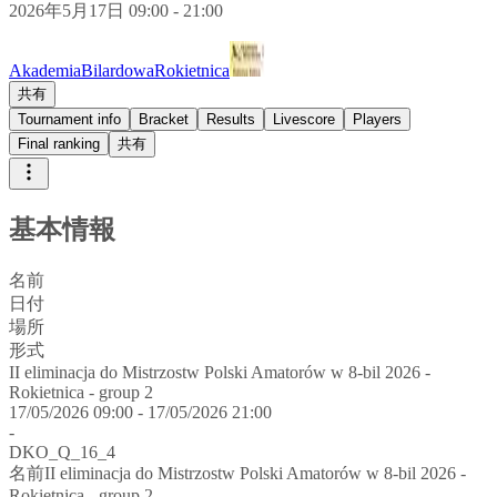
2026年5月17日 09:00 - 21:00
AkademiaBilardowaRokietnica
共有
Tournament info
Bracket
Results
Livescore
Players
Final ranking
共有
基本情報
名前
日付
場所
形式
II eliminacja do Mistrzostw Polski Amatorów w 8-bil 2026 -
Rokietnica - group 2
17/05/2026 09:00 - 17/05/2026 21:00
-
DKO_Q_16_4
名前
II eliminacja do Mistrzostw Polski Amatorów w 8-bil 2026 -
Rokietnica - group 2