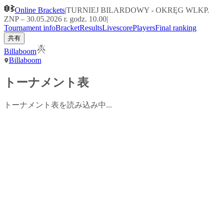
Online Brackets
|
TURNIEJ BILARDOWY - OKRĘG WLKP.
ZNP – 30.05.2026 r. godz. 10.00
|
Tournament info
Bracket
Results
Livescore
Players
Final ranking
共有
Billaboom
Billaboom
トーナメント表
トーナメント表を読み込み中...