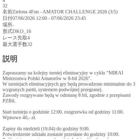
4
32
名前
Zielona 4Fun - AMATOR CHALLENGE 2026 (3/5)
日付
07/06/2026 12:00 - 07/06/2026 23:45
場所
-
形式
DKO_16
レース先取
4
最大選手数
32
説明
Zapraszamy na kolejny turniej eliminacyjny w cyklu "MIRAI
Mistrzostwa Polski Amatorów w 8-bil 2026".
W turniejach eliminacyjnych gry będą prowadzone minimalnie do 3
wygranych partii, systemem podwójnej przegranej.
Zawody rozgrywane będą w odmianę 8 bil, zgodnie z przepisami
PZBil.
Start turnieju o godzinie 12:00, rozgrzewka od godziny 11:00.
Wpisowe 40,- zł.
Zapisy do niedzieli (19.04) do godziny 9:00.
Potwierdzenie udziału zostanie przesłane do godziny 10:00.