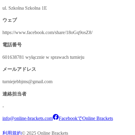
ul. Szkolna Szkolna 1E
ウェブ
https://www.facebook.com/share/18oGq9osZ8/
電話番号
601638781 wyłącznie w sprawach turnieju
メールアドレス
turniejebbjms@gmail.com
連絡担当者
-
info@online-brackets.com
FacebookでOnline Brackets
利用規約
© 2025 Online Brackets