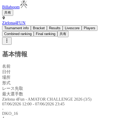
Billaboom
共有
Zielona4FUN
Tournament info
Bracket
Results
Livescore
Players
Combined ranking
Final ranking
共有
基本情報
名前
日付
場所
形式
レース先取
最大選手数
Zielona 4Fun - AMATOR CHALLENGE 2026 (3/5)
07/06/2026 12:00 - 07/06/2026 23:45
-
DKO_16