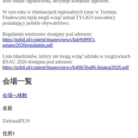
Ilość miejsc ograniczona, decyduje kolejność zgłoszeń.
W tym roku w eliminacjach regionalnych (oraz w Turnieju
Finałowym) będą mogli wziąć udział TYLKO zawodnicy
posiadający polskie obywatelstwo.
Regulamin mistrzostw dostępny pod adresem:
https://pzbil.pl/content/images/news/fafe9d99f3-
amator2026regulamin.pdf
Lista bilardzistów, którzy nie mogą wziąć udziału w rozgrywkach
BSAC 2026 dostępna pod adresem:
https://pzbil.pl/content/images/news/b40fe5ba86-listatop2026.pdf
会場一覧
会場へ移動
名前
Zielona4FUN
住所1