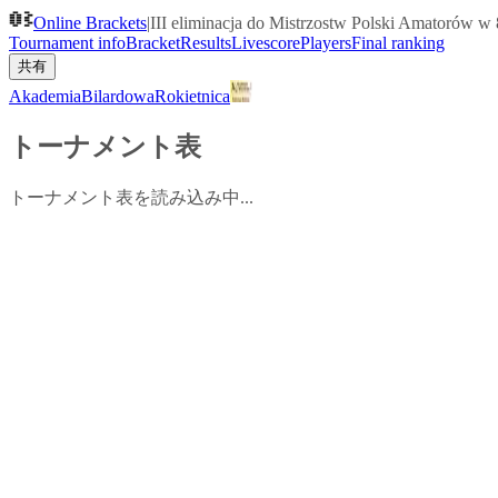
Online Brackets
|
III eliminacja do Mistrzostw Polski Amatorów w 8
Tournament info
Bracket
Results
Livescore
Players
Final ranking
共有
AkademiaBilardowaRokietnica
トーナメント表
トーナメント表を読み込み中...