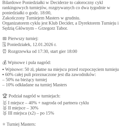
Bilardowe Poniedziałki w Deciderze to całoroczny cykl
rankingowych turniejów, rozgrywanych co dwa tygodnie w
poniedziałki o godz. 18:00,
Zakończony Turniejem Masters w grudniu.
Organizatorem cyklu jest Klub Decider, a Dyrektorem Turnieju i
Sędzią Głównym – Grzegorz Tabor.
📅 Pierwszy turniej:
🗓 Poniedziałek, 12.01.2026 r.
⏰ Rozgrzewka od 17:30, start gier 18:00
💰 Wpisowe i pula nagród:
▪ Wpisowe: 50 zł, płatne na miejscu przed rozpoczęciem turnieju
▪ 60% całej puli przeznaczone jest dla zawodników:
– 50% na bieżący turniej
– 10% odkładane na turniej Masters
🏆 Podział nagród w turniejach:
🥇 I miejsce – 40% + nagroda od partnera cyklu
🥈 II miejsce – 30%
🥉 III miejsca (x2) – po 15%
⭐ Turniej Masters: