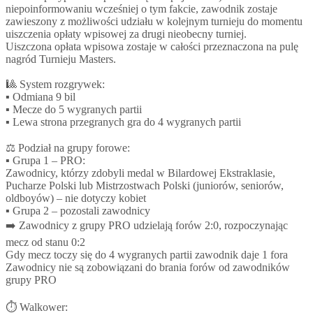
niepoinformowaniu wcześniej o tym fakcie, zawodnik zostaje
zawieszony z możliwości udziału w kolejnym turnieju do momentu
uiszczenia opłaty wpisowej za drugi nieobecny turniej.
Uiszczona opłata wpisowa zostaje w całości przeznaczona na pulę
nagród Turnieju Masters.
🎱 System rozgrywek:
▪ Odmiana 9 bil
▪ Mecze do 5 wygranych partii
▪ Lewa strona przegranych gra do 4 wygranych partii
⚖️ Podział na grupy forowe:
▪ Grupa 1 – PRO:
Zawodnicy, którzy zdobyli medal w Bilardowej Ekstraklasie,
Pucharze Polski lub Mistrzostwach Polski (juniorów, seniorów,
oldboyów) – nie dotyczy kobiet
▪ Grupa 2 – pozostali zawodnicy
➡️ Zawodnicy z grupy PRO udzielają forów 2:0, rozpoczynając
mecz od stanu 0:2
Gdy mecz toczy się do 4 wygranych partii zawodnik daje 1 fora
Zawodnicy nie są zobowiązani do brania forów od zawodników
grupy PRO
⏱ Walkower: