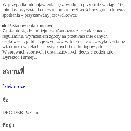
W przypadku niepojawienia się zawodnika przy stole w ciągu 10
minut od wyczytania meczu i braku możliwości rozegrania innego
spotkania – przyznawany jest walkower.
📸 Postanowienia końcowe:
Zapisanie się do turnieju jest równoznaczne z akceptacją
regulaminu, wyrażeniem zgody na przetwarzanie danych
osobowych, publikację wyników w Internecie oraz wykorzystanie
wizerunku w celach statystycznych i marketingowych.
W sprawach spornych i organizacyjnych decyzje podejmuje
Dyrektor Turnieju.
สถานที่
ไปที่สถานที่
ชื่อ
DECIDER Poznań
ที่อยู่ 1