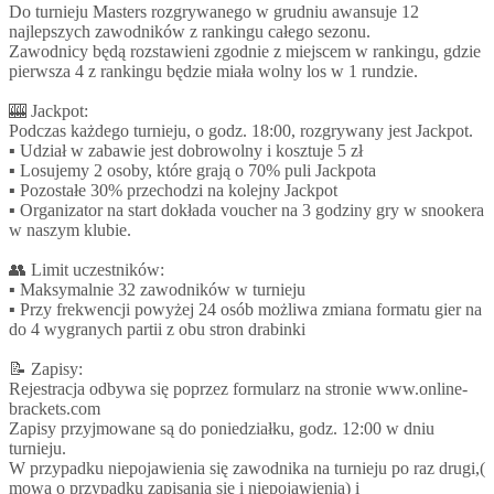
Do turnieju Masters rozgrywanego w grudniu awansuje 12
najlepszych zawodników z rankingu całego sezonu.
Zawodnicy będą rozstawieni zgodnie z miejscem w rankingu, gdzie
pierwsza 4 z rankingu będzie miała wolny los w 1 rundzie.
🎰 Jackpot:
Podczas każdego turnieju, o godz. 18:00, rozgrywany jest Jackpot.
▪ Udział w zabawie jest dobrowolny i kosztuje 5 zł
▪ Losujemy 2 osoby, które grają o 70% puli Jackpota
▪ Pozostałe 30% przechodzi na kolejny Jackpot
▪ Organizator na start dokłada voucher na 3 godziny gry w snookera
w naszym klubie.
👥 Limit uczestników:
▪ Maksymalnie 32 zawodników w turnieju
▪ Przy frekwencji powyżej 24 osób możliwa zmiana formatu gier na
do 4 wygranych partii z obu stron drabinki
📝 Zapisy:
Rejestracja odbywa się poprzez formularz na stronie www.online-
brackets.com
Zapisy przyjmowane są do poniedziałku, godz. 12:00 w dniu
turnieju.
W przypadku niepojawienia się zawodnika na turnieju po raz drugi,(
mowa o przypadku zapisania się i niepojawienia) i