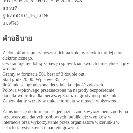
วันที่
15/05/2026 20:00 - 15/05/2026 23:45
สถานที่
-
รูปแบบ
DKO_16_LONG
แข่งถึง
3
คำอธิบาย
Zielona4fun zaprasza wszystkich na kolejny z cyklu turniej darta
elektronicznego.
Gwarantujemy dobrą zabawę i sprawdzian swoich umiejętności gry
w darta.
Gramy w formacie 501 best of 3 double out.
Start godz 20:00. Wpisowe 35,- zł.
Ilość miejsc ograniczona decyduje kolejność zgłoszeń.
Połowa wpisowego przeznaczona na nagrody bezpośrednie,
dodatkowo trofea dla pierwszej 3 oraz nagrody niespodzianki.
Zapewniamy wrzuty w trakcie turnieju w ramach wpisowego.
Zapisanie się do turnieju jest jednoznaczne z wyrażeniem zgody na
przetwarzanie danych osobowych, publikację wyników w
internecie oraz wykorzystanie przez organizatora wizerunku w
celach statystycznych i marketingowych.