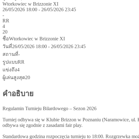
Wtorkowiec w Brizzonie XI
26/05/2026 18:00 - 26/05/2026 23:45
-
RR
4
20
ชื่อ
Wtorkowiec w Brizzonie XI
วันที่
26/05/2026 18:00 - 26/05/2026 23:45
สถานที่
-
รูปแบบ
RR
แข่งถึง
4
ผู้เล่นสูงสุด
20
คำอธิบาย
Regulamin Turnieju Bilardowego – Sezon 2026
Turniej odbywa się w Klubie Brizzon w Poznaniu (Naramowice, ul. Ka
odbywa się zgodnie z zasadami fair play.
Standardowa godzina rozpoczęcia turnieju to 18:00. Rozgrzewka możl