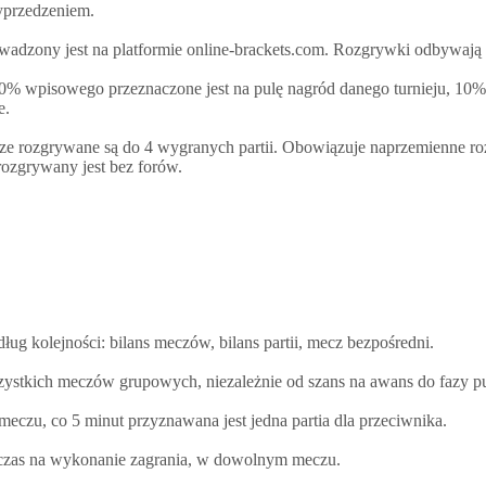
yprzedzeniem.
dzony jest na platformie online-brackets.com. Rozgrywki odbywają si
 50% wpisowego przeznaczone jest na pulę nagród danego turnieju, 10%
e.
 rozgrywane są do 4 wygranych partii. Obowiązuje naprzemienne rozbi
rozgrywany jest bez forów.
g kolejności: bilans meczów, bilans partii, mecz bezpośredni.
wszystkich meczów grupowych, niezależnie od szans na awans do fazy p
eczu, co 5 minut przyznawana jest jedna partia dla przeciwnika.
 czas na wykonanie zagrania, w dowolnym meczu.