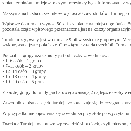
zmian terminów turniejów, o czym uczestnicy będą informowani z w
Maksymalna liczba uczestników wynosi 20 zawodników. Turniej prowa
Wpisowe do turnieju wynosi 50 zł i jest płatne na miejscu gotówką.
pozostała część wpisowego przeznaczona jest na koszty organizacyjn
Turniej rozgrywany jest w odmianę 9 bil w systemie grupowym. Mecze
wykonywane jest z pola bazy. Obowiązuje zasada trzech bil. Turniej 
Podział na grupy uzależniony jest od liczby zawodników:
• 1–6 osób – 1 grupa
• 7–11 osób – 2 grupy
• 12–14 osób – 3 grupy
• 15–18 osób – 4 grupy
• 19–20 osób – 5 grup
Z każdej grupy do rundy pucharowej awansują 2 najlepsze osoby wedłu
Zawodnik zapisując się do turnieju zobowiązuje się do rozegrania 
W przypadku niepojawienia się zawodnika przy stole po wyczytaniu m
Dyrektor Turnieju ma prawo wprowadzić shot clock, czyli mierzony