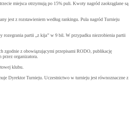
 trzecie miejsca otrzymują po 15% puli. Kwoty nagród zaokrąglane są
ny jest z rozstawieniem według rankingu. Pula nagród Turnieju
ozegrania partii „z kija” w 9 bil. W przypadku niezrobienia partii
wych zgodnie z obowiązującymi przepisami RODO, publikację
 przez organizatora.
etowej klubu.
uje Dyrektor Turnieju. Uczestnictwo w turnieju jest równoznaczne z