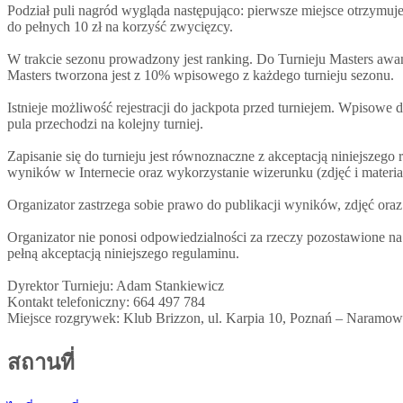
Podział puli nagród wygląda następująco: pierwsze miejsce otrzymuj
do pełnych 10 zł na korzyść zwycięzcy.
W trakcie sezonu prowadzony jest ranking. Do Turnieju Masters awa
Masters tworzona jest z 10% wpisowego z każdego turnieju sezonu.
Istnieje możliwość rejestracji do jackpota przed turniejem. Wpisowe
pula przechodzi na kolejny turniej.
Zapisanie się do turnieju jest równoznaczne z akceptacją niniejsz
wyników w Internecie oraz wykorzystanie wizerunku (zdjęć i materia
Organizator zastrzega sobie prawo do publikacji wyników, zdjęć oraz
Organizator nie ponosi odpowiedzialności za rzeczy pozostawione na
pełną akceptacją niniejszego regulaminu.
Dyrektor Turnieju: Adam Stankiewicz
Kontakt telefoniczny: 664 497 784
Miejsce rozgrywek: Klub Brizzon, ul. Karpia 10, Poznań – Naramow
สถานที่