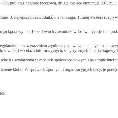
e 40% puli oraz nagrodę rzeczową, drugie miejsce otrzymuje 30% puli,
nsuje 16 najlepszych zawodników z rankingu. Turniej Masters rozgrywa
 do jackpota wynosi 10 zł. Dwóch zawodników losowanych jest do próby r
ego regulaminu oraz wyrażeniem zgody na przetwarzanie danych osobo
łów wideo) w celach informacyjnych, statystycznych i marketingowych
 relacji z wydarzenia w mediach społecznościowych i na stronie intern
 terenie klubu. W sprawach spornych i organizacyjnych decyzje podejm
ice