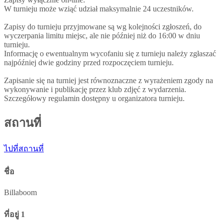
W turnieju może wziąć udział maksymalnie 24 uczestników.
Zapisy do turnieju przyjmowane są wg kolejności zgłoszeń, do
wyczerpania limitu miejsc, ale nie później niż do 16:00 w dniu
turnieju.
Informację o ewentualnym wycofaniu się z turnieju należy zgłaszać
najpóźniej dwie godziny przed rozpoczęciem turnieju.
Zapisanie się na turniej jest równoznaczne z wyrażeniem zgody na
wykonywanie i publikację przez klub zdjęć z wydarzenia.
Szczegółowy regulamin dostępny u organizatora turnieju.
สถานที่
ไปที่สถานที่
ชื่อ
Billaboom
ที่อยู่ 1