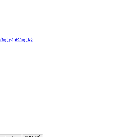
ường gặp
Đăng ký