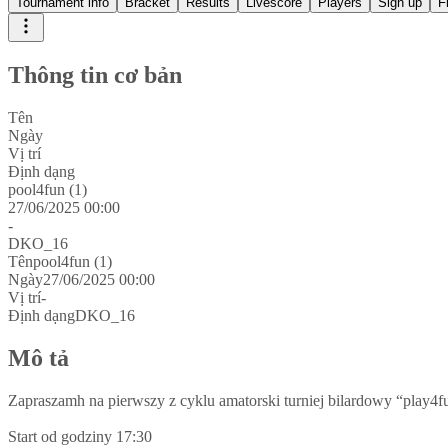
Tournament info
Bracket
Results
Livescore
Players
Sign up
F
Thông tin cơ bản
Tên
Ngày
Vị trí
Định dạng
pool4fun (1)
27/06/2025 00:00
-
DKO_16
Tên
pool4fun (1)
Ngày
27/06/2025 00:00
Vị trí
-
Định dạng
DKO_16
Mô tả
Zapraszamh na pierwszy z cyklu amatorski turniej bilardowy “play4f
Start od godziny 17:30