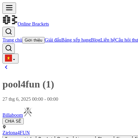
Online Brackets
Trang chủ
Giải đấu
Bảng xếp hạng
Blog
Liên hệ
Câu hỏi th
Giới thiệu
pool4fun (1)
27 thg 6, 2025 00:00 - 00:00
Billaboom
CHIA SẺ
Zielona4FUN