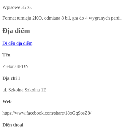
Wpisowe 35 zł.
Format turnieju 2KO, odmiana 8 bil, gra do 4 wygranych partii.
Địa điểm
Đi đến địa điểm
Tên
Zielona4FUN
Địa chỉ 1
ul. Szkolna Szkolna 1E
Web
https://www.facebook.com/share/18oGq9osZ8/
Điện thoại