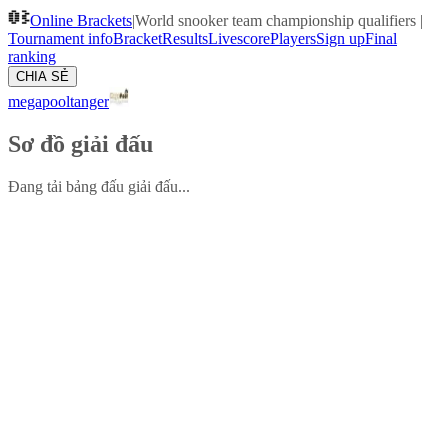
Online Brackets
|
World snooker team championship qualifiers
|
Tournament info
Bracket
Results
Livescore
Players
Sign up
Final
ranking
CHIA SẺ
megapooltanger
Sơ đồ giải đấu
Đang tải bảng đấu giải đấu...