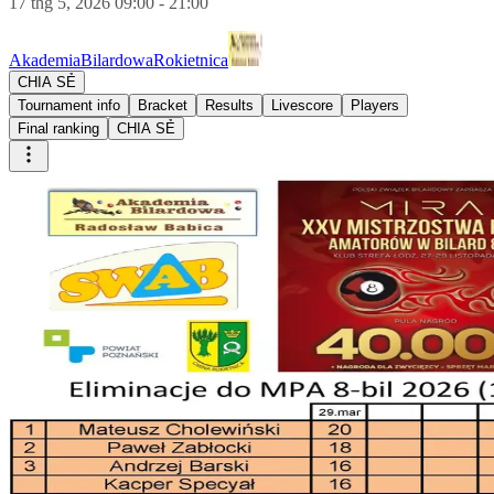
17 thg 5, 2026 09:00 - 21:00
AkademiaBilardowaRokietnica
CHIA SẺ
Tournament info
Bracket
Results
Livescore
Players
Final ranking
CHIA SẺ