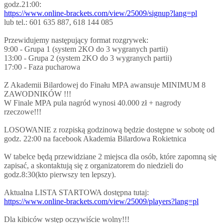
godz.21:00:
https://www.online-brackets.com/view/25009/signup?lang=pl
lub tel.: 601 635 887, 618 144 085
Przewidujemy następujący format rozgrywek:
9:00 - Grupa 1 (system 2KO do 3 wygranych partii)
13:00 - Grupa 2 (system 2KO do 3 wygranych partii)
17:00 - Faza pucharowa
Z Akademii Bilardowej do Finału MPA awansuje MINIMUM 8
ZAWODNIKÓW !!!
W Finale MPA pula nagród wynosi 40.000 zł + nagrody
rzeczowe!!!
LOSOWANIE z rozpiską godzinową będzie dostępne w sobotę od
godz. 22:00 na facebook Akademia Bilardowa Rokietnica
W tabelce będą przewidziane 2 miejsca dla osób, które zapomną się
zapisać, a skontaktują się z organizatorem do niedzieli do
godz.8:30(kto pierwszy ten lepszy).
Aktualna LISTA STARTOWA dostępna tutaj:
https://www.online-brackets.com/view/25009/players?lang=pl
Dla kibiców wstęp oczywiście wolny!!!