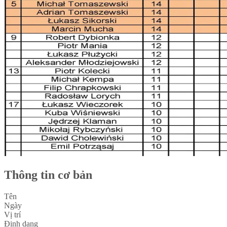
Thông tin cơ bản
Tên
Ngày
Vị trí
Định dạng