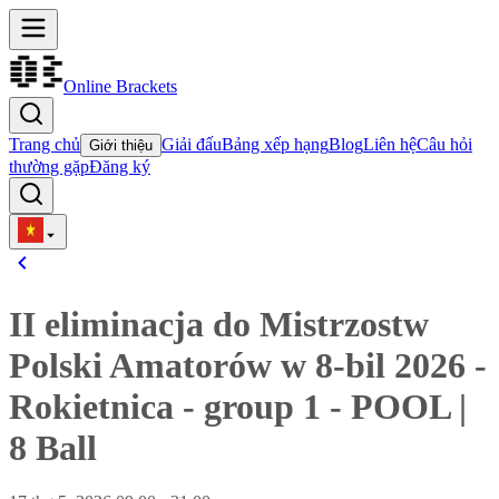
Online Brackets
Trang chủ
Giải đấu
Bảng xếp hạng
Blog
Liên hệ
Câu hỏi
Giới thiệu
thường gặp
Đăng ký
II eliminacja do Mistrzostw
Polski Amatorów w 8-bil 2026 -
Rokietnica - group 1
-
POOL
|
8 Ball