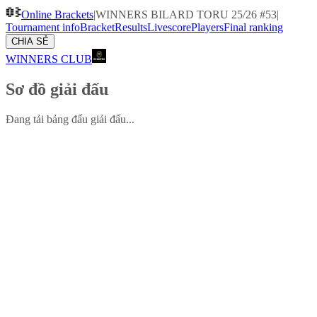
Online Brackets
|
WINNERS BILARD TORU 25/26 #53
|
Tournament info
Bracket
Results
Livescore
Players
Final ranking
CHIA SẺ
WINNERS CLUB
Sơ đồ giải đấu
Đang tải bảng đấu giải đấu...