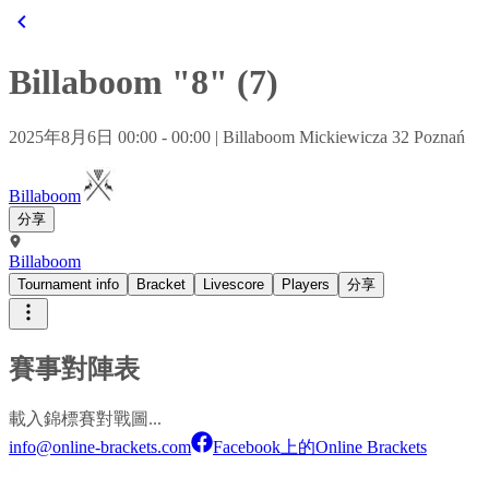
Billaboom "8" (7)
2025年8月6日 00:00 - 00:00
| Billaboom Mickiewicza 32 Poznań
Billaboom
分享
Billaboom
Tournament info
Bracket
Livescore
Players
分享
賽事對陣表
載入錦標賽對戰圖...
info@online-brackets.com
Facebook上的Online Brackets