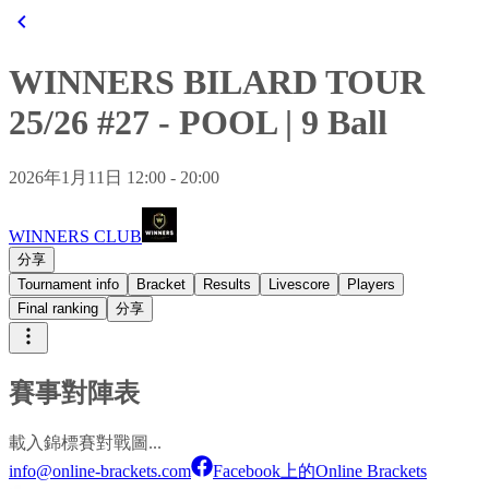
WINNERS BILARD TOUR
25/26 #27
-
POOL
|
9 Ball
2026年1月11日 12:00 - 20:00
WINNERS CLUB
分享
Tournament info
Bracket
Results
Livescore
Players
Final ranking
分享
賽事對陣表
載入錦標賽對戰圖...
info@online-brackets.com
Facebook上的Online Brackets