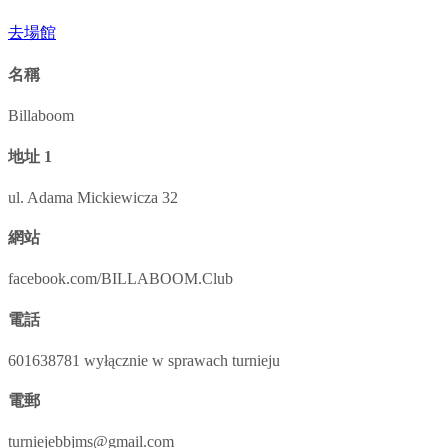
去場館
名稱
Billaboom
地址 1
ul. Adama Mickiewicza 32
網站
facebook.com/BILLABOOM.Club
電話
601638781 wyłącznie w sprawach turnieju
電郵
turniejebbjms@gmail.com