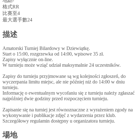
地點
-
格式
RR
比賽至
4
最大選手數
24
描述
Amatorski Turniej Bilardowy w Dziewiątkę.
Start o 15:00, rozgrzewka od 14:00, wpisowe 35 zł.
Zapisy wyłącznie on-line.
W turnieju może wziąć udział maksymalnie 24 uczestników.
Zapisy do turnieju przyjmowane są wg kolejności zgłoszeń, do
wyczerpania limitu miejsc, ale nie później niż do 14:00 w dniu
turnieju.
Informację o ewentualnym wycofaniu się z turnieju należy zgłaszać
najpóźniej dwie godziny przed rozpoczęciem turnieju.
Zapisanie się na turniej jest równoznaczne z wyrażeniem zgody na
wykonywanie i publikacje zdjęć z wydarzenia przez klub.
Szczegółowy regulamin dostępny u organizatora turnieju.
場地