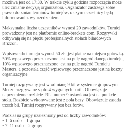
możliwa jest od 17:30. W trakcie cyklu godzina rozpoczęcia może
ulec zmianie decyzją organizatora. Organizator zastrzega sobie
prawo do zmian terminów turniejów, o czym uczestnicy będą
informowani z wyprzedzeniem.
Maksymalna liczba uczestników wynosi 20 zawodników. Turniej
prowadzony jest na platformie online-brackets.com. Rozgrywki
odbywają się na pięciu profesjonalnych stołach bilardowych
Brizzon.
Wpisowe do turnieju wynosi 50 zł i jest płatne na miejscu gotówką.
50% wpisowego przeznaczone jest na pulę nagród danego turnieju,
10% wpisowego przeznaczone jest na pulę nagród Turnieju
Masters, a pozostała część wpisowego przeznaczona jest na koszty
organizacyjne.
Turniej rozgrywany jest w odmianę 9 bil w systemie grupowym.
Mecze rozgrywane są do 4 wygranych partii. Obowiązuje
naprzemienne rozbicie. Bila numer 9 ustawiona jest na punkcie
stołu. Rozbicie wykonywane jest z pola bazy. Obowiązuje zasada
trzech bil. Turniej rozgrywany jest bez forów.
Podział na grupy uzależniony jest od liczby zawodników:
• 1–6 osób – 1 grupa
• 7–11 osób – 2 grupy