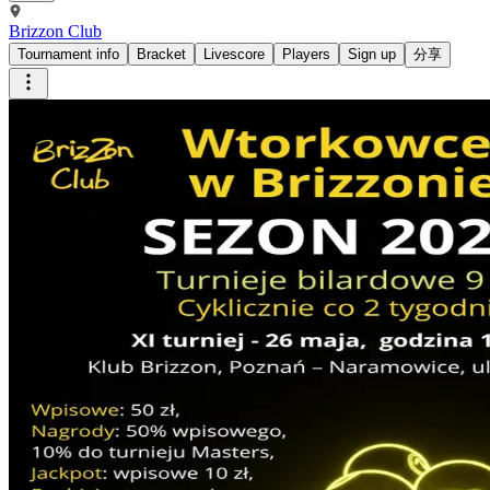
Brizzon Club
Tournament info
Bracket
Livescore
Players
Sign up
分享