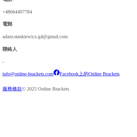
+48664497784
電郵
adam.stankiewicz.g4@gmail.com
聯絡人
-
info@online-brackets.com
Facebook上的Online Brackets
服務條款
© 2025 Online Brackets