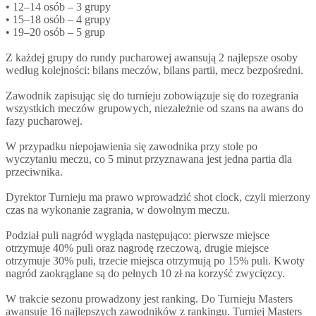
• 12–14 osób – 3 grupy
• 15–18 osób – 4 grupy
• 19–20 osób – 5 grup
Z każdej grupy do rundy pucharowej awansują 2 najlepsze osoby
według kolejności: bilans meczów, bilans partii, mecz bezpośredni.
Zawodnik zapisując się do turnieju zobowiązuje się do rozegrania
wszystkich meczów grupowych, niezależnie od szans na awans do
fazy pucharowej.
W przypadku niepojawienia się zawodnika przy stole po
wyczytaniu meczu, co 5 minut przyznawana jest jedna partia dla
przeciwnika.
Dyrektor Turnieju ma prawo wprowadzić shot clock, czyli mierzony
czas na wykonanie zagrania, w dowolnym meczu.
Podział puli nagród wygląda następująco: pierwsze miejsce
otrzymuje 40% puli oraz nagrodę rzeczową, drugie miejsce
otrzymuje 30% puli, trzecie miejsca otrzymują po 15% puli. Kwoty
nagród zaokrąglane są do pełnych 10 zł na korzyść zwycięzcy.
W trakcie sezonu prowadzony jest ranking. Do Turnieju Masters
awansuje 16 najlepszych zawodników z rankingu. Turniej Masters