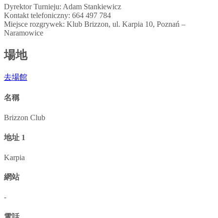
Dyrektor Turnieju: Adam Stankiewicz
Kontakt telefoniczny: 664 497 784
Miejsce rozgrywek: Klub Brizzon, ul. Karpia 10, Poznań –
Naramowice
場地
去場館
名稱
Brizzon Club
地址 1
Karpia
網站
-
電話