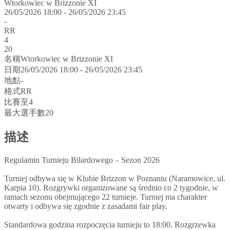
Wtorkowiec w Brizzonie XI
26/05/2026 18:00 - 26/05/2026 23:45
-
RR
4
20
名稱
Wtorkowiec w Brizzonie XI
日期
26/05/2026 18:00 - 26/05/2026 23:45
地點
-
格式
RR
比賽至
4
最大選手數
20
描述
Regulamin Turnieju Bilardowego – Sezon 2026
Turniej odbywa się w Klubie Brizzon w Poznaniu (Naramowice, ul.
Karpia 10). Rozgrywki organizowane są średnio co 2 tygodnie, w
ramach sezonu obejmującego 22 turnieje. Turniej ma charakter
otwarty i odbywa się zgodnie z zasadami fair play.
Standardowa godzina rozpoczęcia turnieju to 18:00. Rozgrzewka