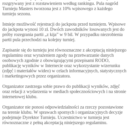
rozgrywany jest z rozstawieniem według rankingu. Pula nagród
Turnieju Masters tworzona jest z 10% wpisowego z każdego
turnieju sezonu.
Istnieje możliwość rejestracji do jackpota przed turniejem. Wpisowe
do jackpota wynosi 10 zł. Dwóch zawodników losowanych jest do
próby rozegrania partii „z kija” w 9 bil. W przypadku niezrobienia
partii pula przechodzi na kolejny turniej.
Zapisanie się do turnieju jest równoznaczne z akceptacją niniejszego
regulaminu oraz wyrażeniem zgody na przetwarzanie danych
osobowych zgodnie z obowiązującymi przepisami RODO,
publikację wyników w Internecie oraz wykorzystanie wizerunku
(zdjęć i materiałów wideo) w celach informacyjnych, statystycznych
i marketingowych przez organizatora.
Organizator zastrzega sobie prawo do publikacji wyników, zdjęć
oraz relacji z wydarzenia w mediach społecznościowych i na stronie
internetowej klubu.
Organizator nie ponosi odpowiedzialności za rzeczy pozostawione
na terenie klubu. W sprawach spornych i organizacyjnych decyzje
podejmuje Dyrektor Turnieju. Uczestnictwo w turnieju jest
równoznaczne z pełną akceptacją niniejszego regulaminu.