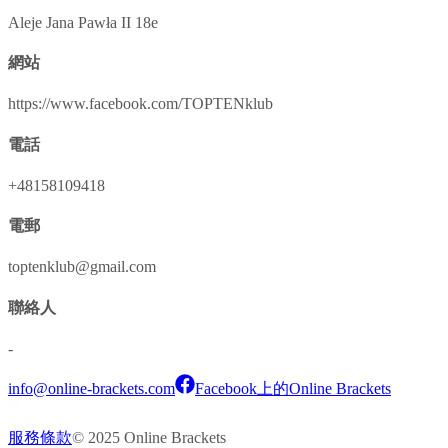
Aleje Jana Pawła II 18e
網站
https://www.facebook.com/TOPTENklub
電話
+48158109418
電郵
toptenklub@gmail.com
聯絡人
-
info@online-brackets.com
Facebook上的Online Brackets
服務條款
© 2025 Online Brackets