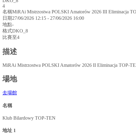
DKO_8
4
名稱
MiRAi Mistrzostwa POLSKI Amatorów 2026 III Eliminacja 
日期
27/06/2026 12:15 - 27/06/2026 16:00
地點
-
格式
DKO_8
比賽至
4
描述
MiRAi Mistrzostwa POLSKI Amatorów 2026 II Eliminacja TOP-T
場地
去場館
名稱
Klub Bilardowy TOP-TEN
地址 1