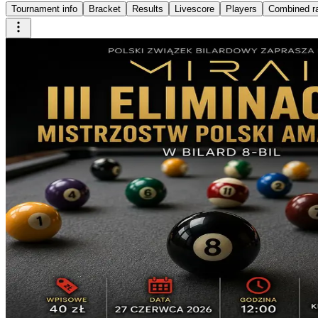
Tournament info
Bracket
Results
Livescore
Players
Combined r