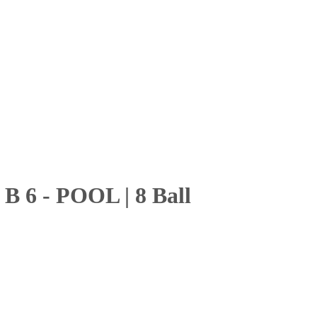
B 6
-
POOL
|
8 Ball