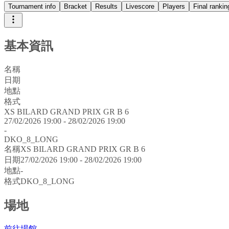
Tournament info
Bracket
Results
Livescore
Players
Final rankin
基本資訊
名稱
日期
地點
格式
XS BILARD GRAND PRIX GR B 6
27/02/2026 19:00 - 28/02/2026 19:00
-
DKO_8_LONG
名稱
XS BILARD GRAND PRIX GR B 6
日期
27/02/2026 19:00 - 28/02/2026 19:00
地點
-
格式
DKO_8_LONG
場地
前往場館