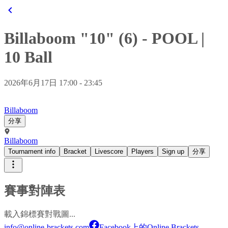
Billaboom "10" (6)
-
POOL
|
10 Ball
2026年6月17日 17:00 - 23:45
Billaboom
分享
Billaboom
Tournament info
Bracket
Livescore
Players
Sign up
分享
賽事對陣表
載入錦標賽對戰圖...
info@online-brackets.com
Facebook上的Online Brackets