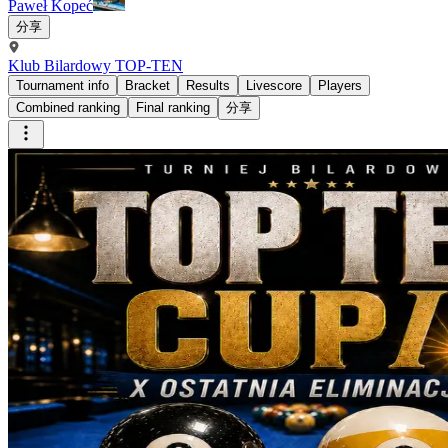
Paweł Kopeć
分享
Klub Bilardowy TOP-TEN
Tournament info
Bracket
Results
Livescore
Players
Combined ranking
Final ranking
分享