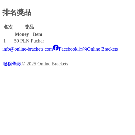
排名獎品
名次
獎品
Money
Item
1
50 PLN
Puchar
info@online-brackets.com
Facebook上的Online Brackets
服務條款
© 2025 Online Brackets