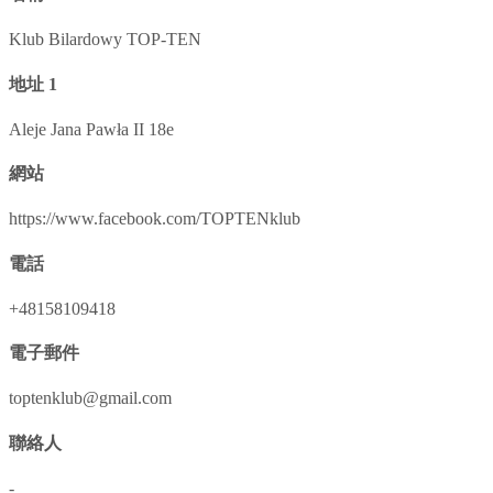
Klub Bilardowy TOP-TEN
地址 1
Aleje Jana Pawła II 18e
網站
https://www.facebook.com/TOPTENklub
電話
+48158109418
電子郵件
toptenklub@gmail.com
聯絡人
-